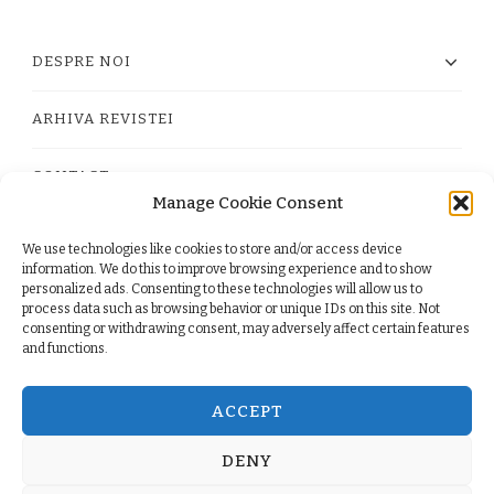
DESPRE NOI
ARHIVA REVISTEI
CONTACT
Manage Cookie Consent
We use technologies like cookies to store and/or access device
PRIVACY POLICY
information. We do this to improve browsing experience and to show
personalized ads. Consenting to these technologies will allow us to
process data such as browsing behavior or unique IDs on this site. Not
TERMS
consenting or withdrawing consent, may adversely affect certain features
and functions.
COOKIE POLICY (EU)
ACCEPT
DENY
© Copyright 2026
. All Rights Reserved.
Yummy Recipe