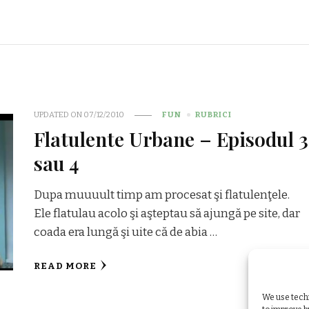
UPDATED ON
07/12/2010
FUN
RUBRICI
Flatulente Urbane – Episodul 3
sau 4
Dupa muuuult timp am procesat şi flatulenţele.
Ele flatulau acolo şi aşteptau să ajungă pe site, dar
coada era lungă şi uite că de abia …
READ MORE
We use techn