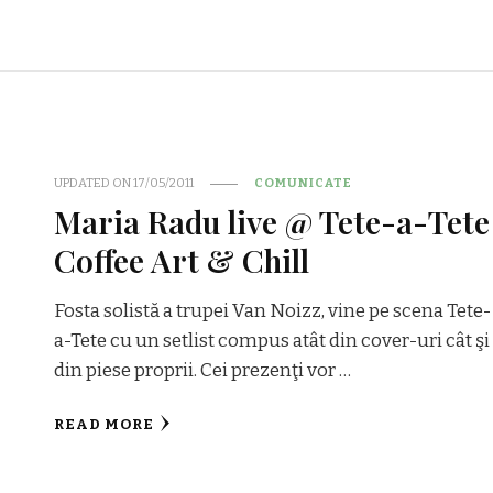
UPDATED ON
17/05/2011
COMUNICATE
Maria Radu live @ Tete-a-Tete
Coffee Art & Chill
Fosta solistă a trupei Van Noizz, vine pe scena Tete-
a-Tete cu un setlist compus atât din cover-uri cât şi
din piese proprii. Cei prezenţi vor …
READ MORE