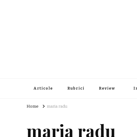
Articole
Rubrici
Review
I
Home
maria radu
maria radu