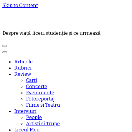
Skip to Content
Despre viață, liceu, studenție și ce urmează
Articole
Rubrici
Review
Carti
Concerte
Evenimente
Fotoreportaj
Filme si Teatru
Interviuri
People
Artisti si Trupe
Liceul Meu