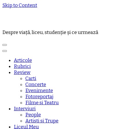
Skip to Content
Despre viață, liceu, studenție și ce urmează
Articole
Rubrici
Review
Carti
Concerte
Evenimente
Fotoreportaj
Filme si Teatru
Interviuri
People
Artisti si Trupe
Liceul Meu