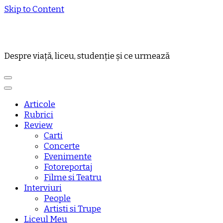
Skip to Content
Despre viață, liceu, studenție și ce urmează
Articole
Rubrici
Review
Carti
Concerte
Evenimente
Fotoreportaj
Filme si Teatru
Interviuri
People
Artisti si Trupe
Liceul Meu