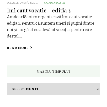
UPDATED ON
18/03/2011
COMUNICATE
Imi caut vocatie – editia 3
Amdoar18ani.ro organizează Îmi caut vocație –
ediția 3. Pentru că suntem tineri și puțini dintre
noi și-au găsit cu adevărat vocația, pentru că e
destul …
READ MORE
MASINA TIMPULUI
Masina
timpului