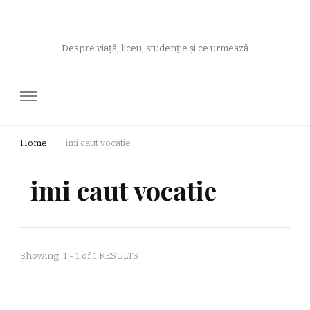
Despre viață, liceu, studenție și ce urmează
Home
imi caut vocatie
imi caut vocatie
Showing: 1 - 1 of 1 RESULTS