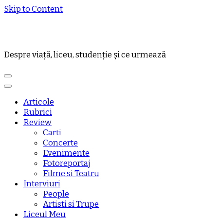
Skip to Content
Despre viață, liceu, studenție și ce urmează
Articole
Rubrici
Review
Carti
Concerte
Evenimente
Fotoreportaj
Filme si Teatru
Interviuri
People
Artisti si Trupe
Liceul Meu