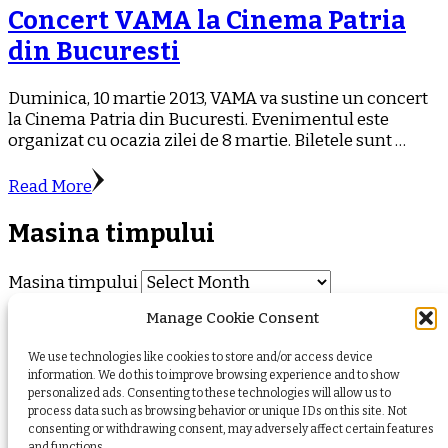
Concert VAMA la Cinema Patria
din Bucuresti
Duminica, 10 martie 2013, VAMA va sustine un concert
la Cinema Patria din Bucuresti. Evenimentul este
organizat cu ocazia zilei de 8 martie. Biletele sunt …
Read More
Masina timpului
Masina timpului
Manage Cookie Consent
Despre noi
Ce facem?
We use technologies like cookies to store and/or access device
Istoria Revistei
information. We do this to improve browsing experience and to show
Vreau in echipa!
personalized ads. Consenting to these technologies will allow us to
Blogu’
process data such as browsing behavior or unique IDs on this site. Not
Arhiva Revistei
consenting or withdrawing consent, may adversely affect certain features
and functions.