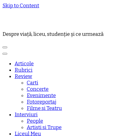
Skip to Content
Despre viață, liceu, studenție și ce urmează
Articole
Rubrici
Review
Carti
Concerte
Evenimente
Fotoreportaj
Filme si Teatru
Interviuri
People
Artisti si Trupe
Liceul Meu