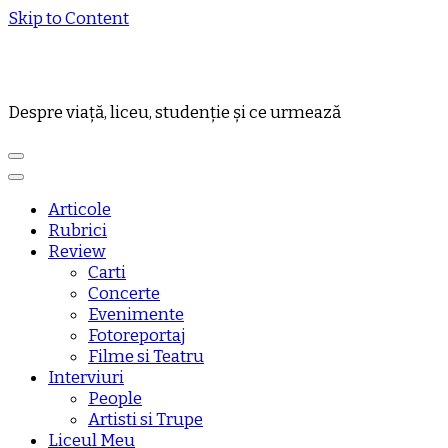
Skip to Content
Despre viață, liceu, studenție și ce urmează
Articole
Rubrici
Review
Carti
Concerte
Evenimente
Fotoreportaj
Filme si Teatru
Interviuri
People
Artisti si Trupe
Liceul Meu