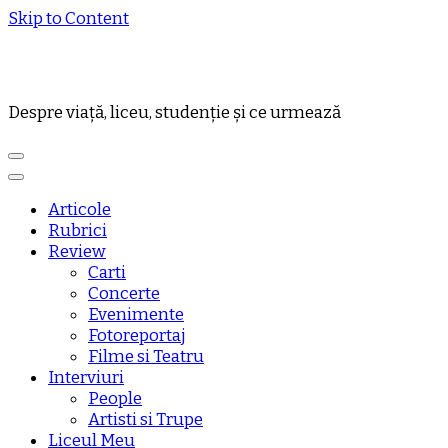
Skip to Content
Despre viață, liceu, studenție și ce urmează
Articole
Rubrici
Review
Carti
Concerte
Evenimente
Fotoreportaj
Filme si Teatru
Interviuri
People
Artisti si Trupe
Liceul Meu