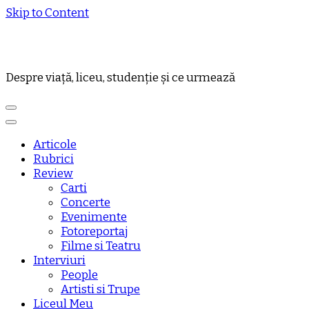
Skip to Content
Despre viață, liceu, studenție și ce urmează
Articole
Rubrici
Review
Carti
Concerte
Evenimente
Fotoreportaj
Filme si Teatru
Interviuri
People
Artisti si Trupe
Liceul Meu