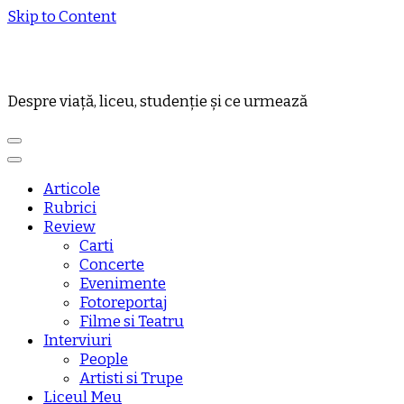
Skip to Content
Despre viață, liceu, studenție și ce urmează
Articole
Rubrici
Review
Carti
Concerte
Evenimente
Fotoreportaj
Filme si Teatru
Interviuri
People
Artisti si Trupe
Liceul Meu