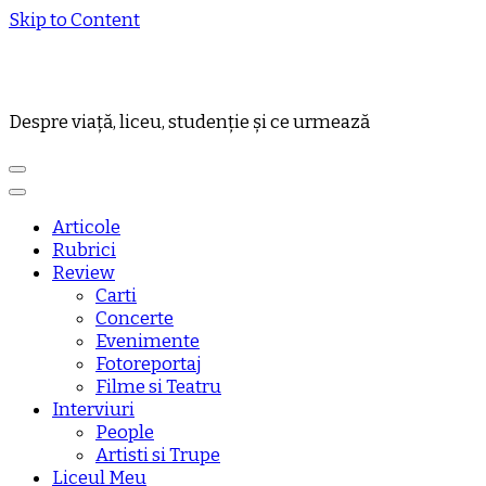
Skip to Content
Despre viață, liceu, studenție și ce urmează
Articole
Rubrici
Review
Carti
Concerte
Evenimente
Fotoreportaj
Filme si Teatru
Interviuri
People
Artisti si Trupe
Liceul Meu