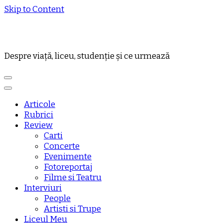
Skip to Content
Despre viață, liceu, studenție și ce urmează
Articole
Rubrici
Review
Carti
Concerte
Evenimente
Fotoreportaj
Filme si Teatru
Interviuri
People
Artisti si Trupe
Liceul Meu