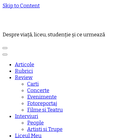
Skip to Content
Despre viață, liceu, studenție și ce urmează
Articole
Rubrici
Review
Carti
Concerte
Evenimente
Fotoreportaj
Filme si Teatru
Interviuri
People
Artisti si Trupe
Liceul Meu