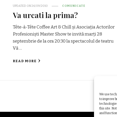
UPDATED ON
26/09/2010
COMUNICATE
Va urcati la prima?
Tête-à-Tête Coffee Art & Chill și Asociația Actorilor
Profesioniști Master Show te invită marți 28
septembrie de la ora 20:30 la spectacolul de teatru
Vă …
READ MORE
We use techn
to improve 
technologies
this site. N
and function