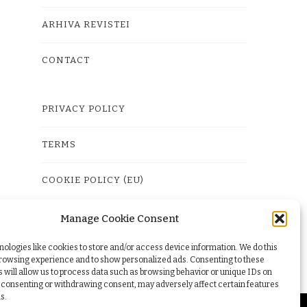
ARHIVA REVISTEI
CONTACT
PRIVACY POLICY
TERMS
COOKIE POLICY (EU)
Manage Cookie Consent
ologies like cookies to store and/or access device information. We do this
browsing experience and to show personalized ads. Consenting to these
 will allow us to process data such as browsing behavior or unique IDs on
ot consenting or withdrawing consent, may adversely affect certain features
s.