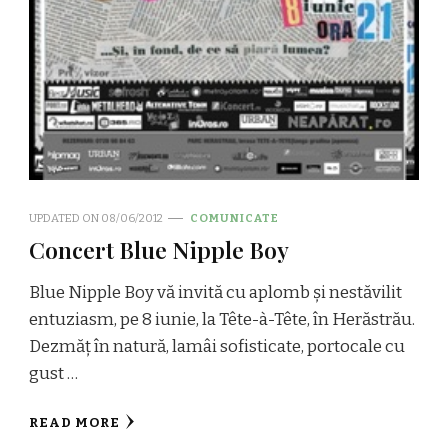
UPDATED ON
08/06/2012
COMUNICATE
Concert Blue Nipple Boy
Blue Nipple Boy vă invită cu aplomb și nestăvilit
entuziasm, pe 8 iunie, la Tête-à-Tête, în Herăstrău.
Dezmăț în natură, lamâi sofisticate, portocale cu
gust …
READ MORE