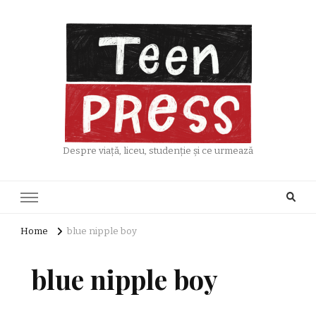
Despre viață, liceu, studenție și ce urmează
Home
blue nipple boy
blue nipple boy