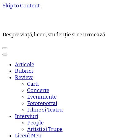
Skip to Content
Despre viață, liceu, studenție și ce urmează
Articole
Rubrici
Review
Carti
Concerte
Evenimente
Fotoreportaj
Filme si Teatru
Interviuri
People
Artisti si Trupe
Liceul Meu