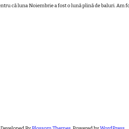
tru că luna Noiembrie a fost o lună plină de baluri. Am fo
 Developed By
Blossom Themes
. Powered by
WordPress
.