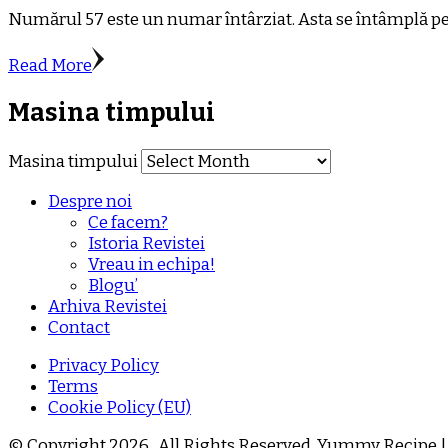
Numărul 57 este un numar întârziat. Asta se întâmplă pen
Read More
Masina timpului
Masina timpului
Despre noi
Ce facem?
Istoria Revistei
Vreau in echipa!
Blogu’
Arhiva Revistei
Contact
Privacy Policy
Terms
Cookie Policy (EU)
© Copyright 2026
. All Rights Reserved.
Yummy Recipe |