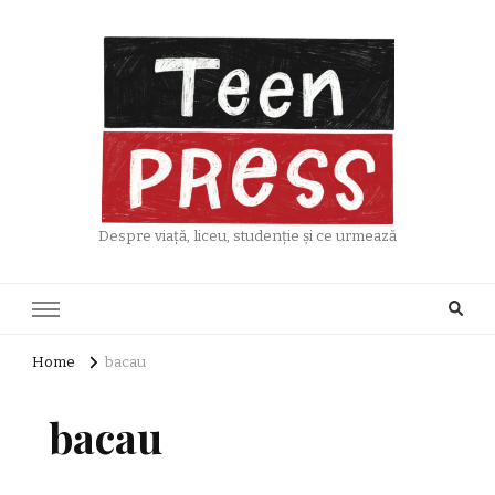
Despre viață, liceu, studenție și ce urmează
Home
bacau
bacau