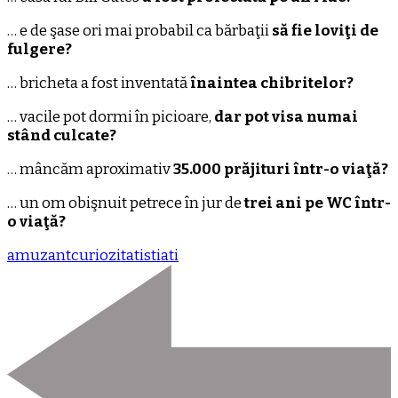
… e de şase ori mai probabil ca bărbaţii
să fie loviţi de
fulgere?
… bricheta a fost inventată
înaintea chibritelor?
… vacile pot dormi în picioare,
dar pot visa numai
stând culcate?
… mâncăm aproximativ
35.000 prăjituri într-o viaţă?
… un om obişnuit petrece în jur de
trei ani pe WC într-
o viaţă?
amuzant
curiozitati
stiati