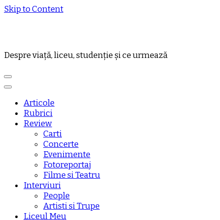
Skip to Content
Despre viață, liceu, studenție și ce urmează
Articole
Rubrici
Review
Carti
Concerte
Evenimente
Fotoreportaj
Filme si Teatru
Interviuri
People
Artisti si Trupe
Liceul Meu