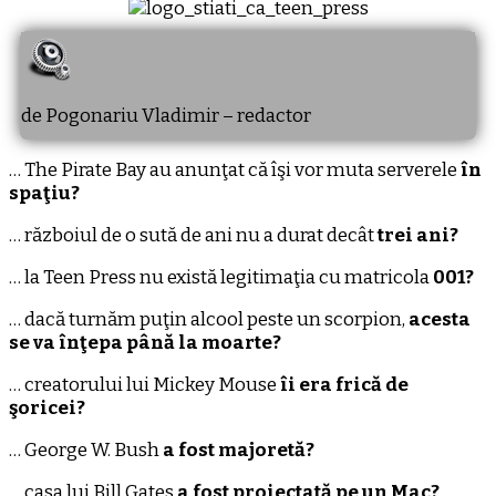
de Pogonariu Vladimir – redactor
… The Pirate Bay au anunţat că îşi vor muta serverele
în
spaţiu?
… războiul de o sută de ani nu a durat decât
trei ani?
… la Teen Press nu există legitimaţia cu matricola
001?
… dacă turnăm puţin alcool peste un scorpion,
acesta
se va înţepa până la moarte?
… creatorului lui Mickey Mouse
îi era frică de
şoricei?
… George W. Bush
a fost majoretă?
… casa lui Bill Gates
a fost proiectată pe un Mac?