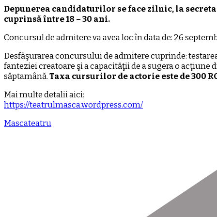
Depunerea candidaturilor se face zilnic, la secretari
cuprinsă între 18 – 30 ani.
Concursul de admitere va avea loc în data de: 26 septemb
Desfăşurarea concursului de admitere cuprinde: testarea ca
fanteziei creatoare şi a capacităţii de a sugera o acţi
săptamână.
Taxa cursurilor de actorie este de 300 R
Mai multe detalii aici:
https://teatrulmasca.wordpress.com/
Masca
teatru