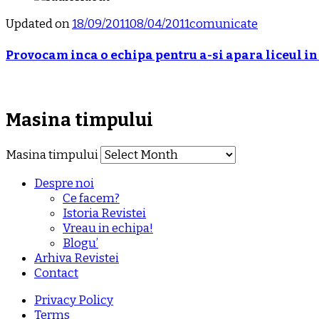
Updated on
18/09/2011
08/04/2011
comunicate
Provocam inca o echipa pentru a-si apara liceul in
Masina timpului
Masina timpului
Despre noi
Ce facem?
Istoria Revistei
Vreau in echipa!
Blogu’
Arhiva Revistei
Contact
Privacy Policy
Terms