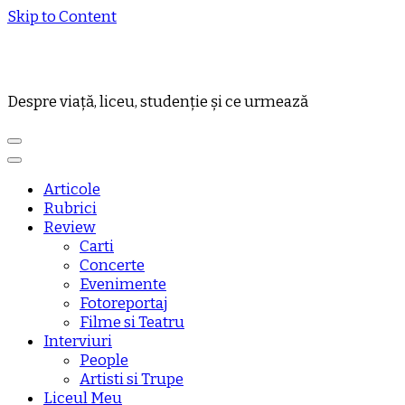
Skip to Content
Despre viață, liceu, studenție și ce urmează
Articole
Rubrici
Review
Carti
Concerte
Evenimente
Fotoreportaj
Filme si Teatru
Interviuri
People
Artisti si Trupe
Liceul Meu