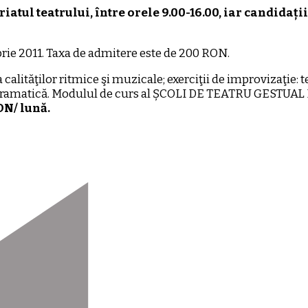
atul teatrului, între orele 9.00-16.00, iar candidații
rie 2011. Taxa de admitere este de 200 RON.
lităţilor ritmice şi muzicale; exerciţii de improvizaţie: t
une dramatică. Modulul de curs al ȘCOLI DE TEATRU GESTUAL
ON/ lună.