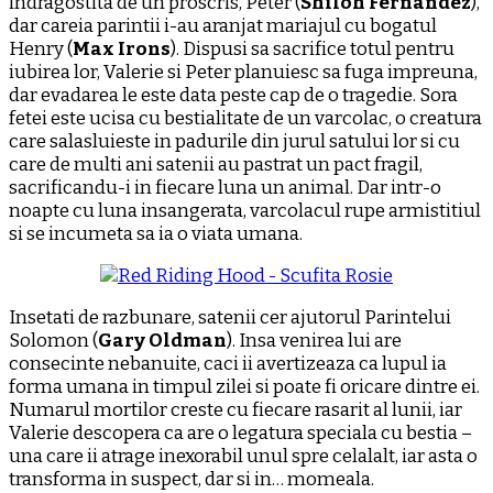
indragostita de un proscris, Peter (
Shiloh Fernandez
),
dar careia parintii i-au aranjat mariajul cu bogatul
Henry (
Max Irons
). Dispusi sa sacrifice totul pentru
iubirea lor, Valerie si Peter planuiesc sa fuga impreuna,
dar evadarea le este data peste cap de o tragedie. Sora
fetei este ucisa cu bestialitate de un varcolac, o creatura
care salasluieste in padurile din jurul satului lor si cu
care de multi ani satenii au pastrat un pact fragil,
sacrificandu-i in fiecare luna un animal. Dar intr-o
noapte cu luna insangerata, varcolacul rupe armistitiul
si se incumeta sa ia o viata umana.
Insetati de razbunare, satenii cer ajutorul Parintelui
Solomon (
Gary Oldman
). Insa venirea lui are
consecinte nebanuite, caci ii avertizeaza ca lupul ia
forma umana in timpul zilei si poate fi oricare dintre ei.
Numarul mortilor creste cu fiecare rasarit al lunii, iar
Valerie descopera ca are o legatura speciala cu bestia –
una care ii atrage inexorabil unul spre celalalt, iar asta o
transforma in suspect, dar si in… momeala.