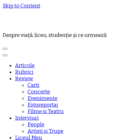
Skip to Content
Despre viață, liceu, studenție și ce urmează
Articole
Rubrici
Review
Carti
Concerte
Evenimente
Fotoreportaj
Filme si Teatru
Interviuri
People
Artisti si Trupe
Liceul Meu