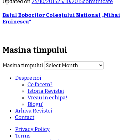
Updated on
25/10/2015
25/10/2015
comunicate
Balul Bobocilor Colegiului National „Mihai
Eminescu“
Masina timpului
Masina timpului
Despre noi
Ce facem?
Istoria Revistei
Vreau in echipa!
Blogu’
Arhiva Revistei
Contact
Privacy Policy
Terms