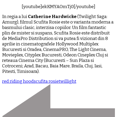
[youtube]ekKMYAOmTj0[/youtube]
In regia a lui
Catherine Hardwicke
(Twilight Saga:
Amurg), filmul Scufita Rosie este o varianta moderna a
basmului clasic, interzisa copiilor. Un film fantastic
plin de mister si suspans, Scufita Rosie este distribuit
de MediaPro Distribution si va putea fi vizionat din 8
aprilie in cinematografele Hollywood Multiplex
Bucuresti si Oradea, CinemaPRO, The Light Cinema,
Movieplex, Cityplex Bucuresti, Odeon Cineplex Cluj si
reteaua Cinema City (Bucuresti – Sun Plaza si
Cotroceni; Arad, Bacau, Baia Mare, Braila, Cluj, Iasi,
Pitesti, Timisoara).
red riding hood
scufita rosie
twillight