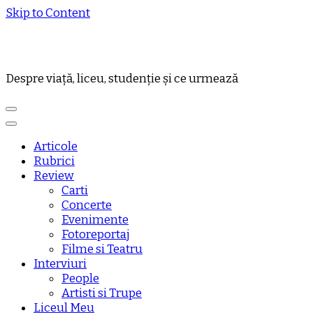
Skip to Content
Despre viață, liceu, studenție și ce urmează
Articole
Rubrici
Review
Carti
Concerte
Evenimente
Fotoreportaj
Filme si Teatru
Interviuri
People
Artisti si Trupe
Liceul Meu