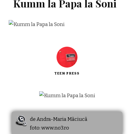
Kumm la Papa la Soni
TEEN PRESS
de Andra-Maria Mãciucã
foto: www.no3.ro