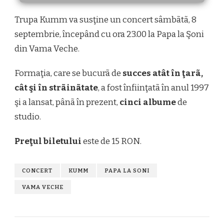
Trupa Kumm va susţine un concert sâmbãtã, 8
septembrie, începând cu ora 23.00 la Papa la Şoni
din Vama Veche.
Formaţia, care se bucurã de
succes atât în ţarã,
cât şi în strãinãtate
, a fost înfiinţatã în anul 1997
şi a lansat, pânã în prezent,
cinci albume
de
studio.
Preţul biletului
este de 15 RON.
CONCERT
KUMM
PAPA LA SONI
VAMA VECHE