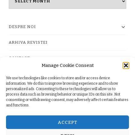
timpului
DESPRE NOI
ARHIVA REVISTEI
CONTACT
Manage Cookie Consent
We use technologies like cookies to store and/or access device
PRIVACY POLICY
information. We do this to improve browsing experience and to show
personalized ads. Consenting to these technologies will allow us to
process data such as browsing behavior or unique IDs on this site. Not
TERMS
consenting or withdrawing consent, may adversely affect certain features
and functions.
COOKIE POLICY (EU)
ACCEPT