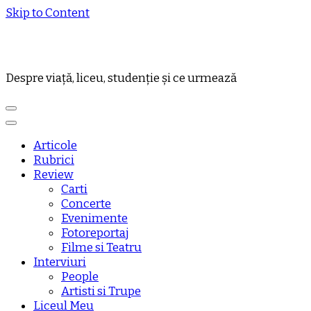
Skip to Content
Despre viață, liceu, studenție și ce urmează
Articole
Rubrici
Review
Carti
Concerte
Evenimente
Fotoreportaj
Filme si Teatru
Interviuri
People
Artisti si Trupe
Liceul Meu