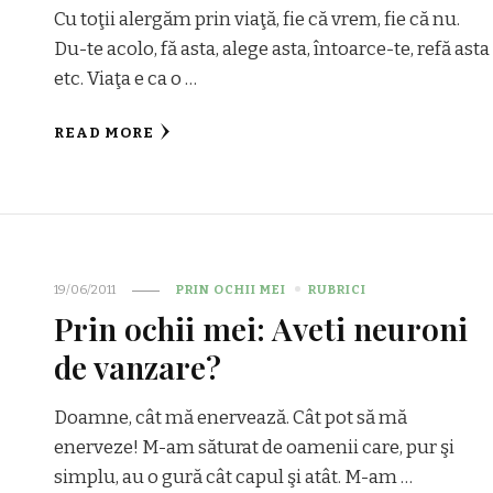
Cu toţii alergăm prin viaţă, fie că vrem, fie că nu.
Du-te acolo, fă asta, alege asta, întoarce-te, refă asta
etc. Viaţa e ca o …
READ MORE
19/06/2011
PRIN OCHII MEI
RUBRICI
Prin ochii mei: Aveti neuroni
de vanzare?
Doamne, cât mă enervează. Cât pot să mă
enerveze! M-am săturat de oamenii care, pur şi
simplu, au o gură cât capul şi atât. M-am …