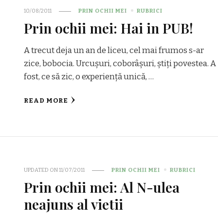
10/08/2011
PRIN OCHII MEI
RUBRICI
Prin ochii mei: Hai in PUB!
A trecut deja un an de liceu, cel mai frumos s-ar
zice, bobocia. Urcușuri, coborâșuri, știți povestea. A
fost, ce să zic, o experiență unică, …
READ MORE
UPDATED ON
11/07/2011
PRIN OCHII MEI
RUBRICI
Prin ochii mei: Al N-ulea
neajuns al vietii