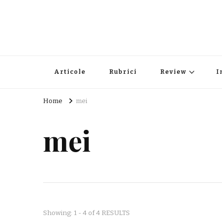
Articole
Rubrici
Review
I
Home
mei
mei
Showing: 1 - 4 of 4 RESULTS