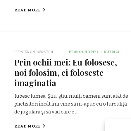
READ MORE
UPDATED ON
06/06/2011
PRIN OCHII MEI
RUBRICI
Prin ochii mei: Eu folosesc,
noi folosim, ei foloseste
imaginatia
Iubesc lumea. Ştiu, ştiu, mulţi oameni sunt atât de
plictisitori încât îmi vine să m-apuc cu o furculiţă
de jugulară şi să văd care e …
READ MORE