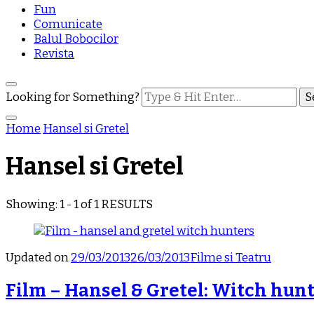
Fun
Comunicate
Balul Bobocilor
Revista
Looking for Something?
Home
Hansel si Gretel
Hansel si Gretel
Showing: 1 - 1 of 1 RESULTS
Updated on
29/03/2013
26/03/2013
Filme si Teatru
Film – Hansel & Gretel: Witch hun