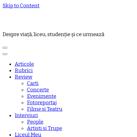
Skip to Content
Despre viață, liceu, studenție și ce urmează
Articole
Rubrici
Review
Carti
Concerte
Evenimente
Fotoreportaj
Filme si Teatru
Interviuri
People
Artisti si Trupe
Liceul Meu