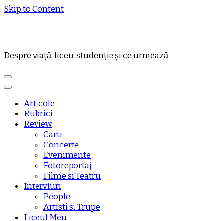
Skip to Content
Despre viață, liceu, studenție și ce urmează
Articole
Rubrici
Review
Carti
Concerte
Evenimente
Fotoreportaj
Filme si Teatru
Interviuri
People
Artisti si Trupe
Liceul Meu