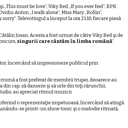
i „This must be love“, Viky Red „If you ever feel“, RPK
Ovidiu Anton „I walk alone“, Miss Mary „Rollin“,
orry“. Televotingul a început la ora 21.10, fiecare piesă
 Cătălin Josan. Acesta a fost urmat de către Viky Red şi de
concurs,
singurii care cântăm în limba română
“.
ător, încercând să impresioneze publicul prin
a rromă a fost preferat de membrii trupei, deoarece au
a din cap, să danseze şi să urle din toţi rărunchii,
tudio, au apreciat ritmul muzicii.
tă, oferind o reprezentaţie impetuoasă, încercând să atingă
impunându-se printr-un show tonic şi o melodie ritmată,