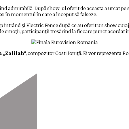
 fiind admirabilă. După show-ul oferit de aceasta a urcat p
or
în momentul în care a început să falseze.
p intrând şi Electric Fence după ce au oferit un show curajos
de emoţii, participanţii tresărind la fiecare punct acordat î
 ,,Zalilah“
, compozitor Costi Ioniţă. Ei vor reprezenta R