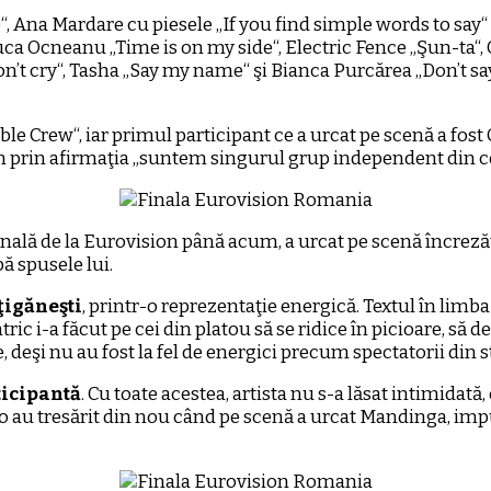
, Ana Mardare cu piesele „If you find simple words to say“ ş
uca Ocneanu „Time is on my side“, Electric Fence „Şun-ta“, 
’t cry“, Tasha „Say my name“ şi Bianca Purcărea „Don’t say s
ble Crew“, iar primul participant ce a urcat pe scenă a fost
ion prin afirmaţia ,,suntem singurul grup independent din 
ională de la Eurovision până acum, a urcat pe scenă încrez
pă spusele lui.
ţigăneşti
, printr-o reprezentaţie energică. Textul în limb
ic i-a făcut pe cei din platou să se ridice în picioare, să de
deşi nu au fost la fel de energici precum spectatorii din s
ticipantă
. Cu toate acestea, artista nu s-a lăsat intimida
studio au tresărit din nou când pe scenă a urcat Mandinga, 