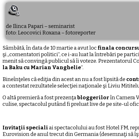
de Ilinca Papari – seminarist
foto: Leocovici Roxana – fotoreporter
Sâmbătă, în data de 10 martie a avut loc
finala concurs
şi ,,comentatori politici“, ce i-au luat la întrebări pe par
menit să convingă publicul să îi voteze. Prezentatorul C
la Baku cu Marian Vanghelie
“.
Bineînţeles că ediţia din acest an nu a fost lipsită de
cont
a contestat rezultatele selecţiei naţionale şi Liviu Mititel
O altă premieră a fost prezenţa
bloggerilor
în Camera Ve
culise, spectacolul putând fi preluat live de pe site-ul ofic
Invitaţii speciali
ai spectacolului au fost Hotel FM, re
Eurovision de anul trecut din Germania (desemnaţi să îşi r