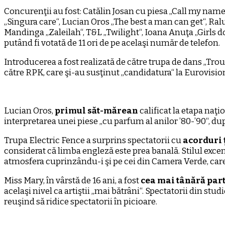
Concurenţii au fost: Catălin Josan cu piesa „Call my name“
„Singura care“, Lucian Oros „The best a man can get“, Ral
Mandinga „Zaleilah“, T&L „Twilight“, Ioana Anuţa „Girls don
putând fi votată de 11 ori de pe acelaşi număr de telefon.
Introducerea a fost realizată de către trupa de dans ,,Trou
către RPK, care şi-au susţinut ,,candidatura“ la Eurovis
Lucian Oros,
primul săt-mărean
calificat la etapa naţ
interpretarea unei piese ,,cu parfum al anilor ’80-’90“, du
Trupa Electric Fence a surprins spectatorii cu
acorduri 
considerat că limba engleză este prea banală. Stilul excentr
atmosfera cuprinzându-i şi pe cei din Camera Verde, care, 
Miss Mary, în vârstă de 16 ani, a fost
cea mai tânără par
acelaşi nivel ca artiştii ,,mai bătrâni“. Spectatorii din 
reuşind să ridice spectatorii în picioare.