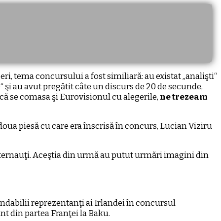
i, tema concursului a fost similiară: au existat ,,analişti“
de“ şi au avut pregătit câte un discurs de 20 de secunde,
că se comasa şi Eurovisionul cu alegerile,
ne trezeam
 doua piesă cu care era înscrisă în concurs, Lucian Viziru
internauţi. Aceştia din urmă au putut urmări imagini din
ndabilii reprezentanţi ai Irlandei în concursul
nt din partea Franţei la Baku.