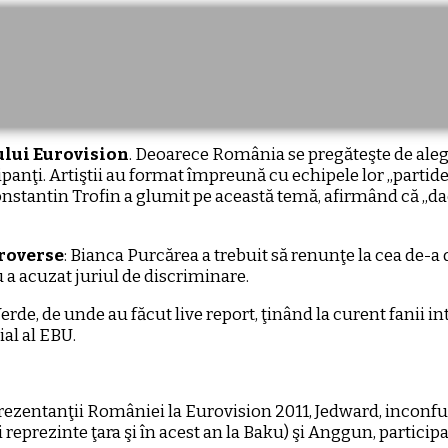
ului Eurovision
. Deoarece România se pregăteşte de aleger
ticipanţi. Artiştii au format împreună cu echipele lor ,,parti
onstantin Trofin a glumit pe această temă, afirmând că ,,da
roverse
: Bianca Purcărea a trebuit să renunţe la cea de-a
u a acuzat juriul de discriminare.
rde, de unde au făcut live report, ţinând la curent fanii 
ial al EBU.
prezentanţii României la Eurovision 2011, Jedward, inconfu
eprezinte ţara şi în acest an la Baku) şi Anggun, participa